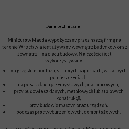
Dane techniczne
Mini żuraw Maeda wypożyczany przez naszą firmę na
terenie Wrocławia jest używany wewnątrz budynków oraz
zewnątrz – na placu budowy. Najczęściej jest
wykorzystywany:
na grząskim podłożu, stromych pagórkach, w ciasnych
pomieszczeniach,
na posadzkach przemysłowych, marmurowych,
przy budowie szklanych, metalowych lub stalowych
konstrukcji,
przy budowie maszyn oraz urządzeń,
podczas prac wyburzeniowych, demontażowych.
Coraz częściej wygodne mini żurawie Maeda zastępują