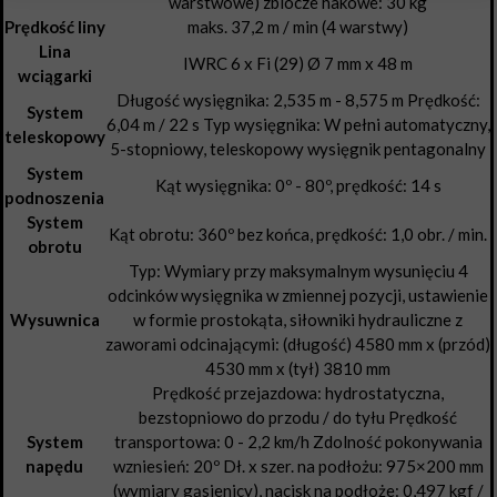
warstwowe) zblocze hakowe: 30 kg
Prędkość liny
maks. 37,2 m / min (4 warstwy)
Lina
IWRC 6 x Fi (29) Ø 7 mm x 48 m
wciągarki
Długość wysięgnika: 2,535 m - 8,575 m Prędkość:
System
6,04 m / 22 s Typ wysięgnika: W pełni automatyczny,
teleskopowy
5-stopniowy, teleskopowy wysięgnik pentagonalny
System
Kąt wysięgnika: 0º - 80º, prędkość: 14 s
podnoszenia
System
Kąt obrotu: 360º bez końca, prędkość: 1,0 obr. / min.
obrotu
Typ: Wymiary przy maksymalnym wysunięciu 4
odcinków wysięgnika w zmiennej pozycji, ustawienie
Wysuwnica
w formie prostokąta, siłowniki hydrauliczne z
zaworami odcinającymi: (długość) 4580 mm x (przód)
4530 mm x (tył) 3810 mm
Prędkość przejazdowa: hydrostatyczna,
bezstopniowo do przodu / do tyłu Prędkość
System
transportowa: 0 - 2,2 km/h Zdolność pokonywania
napędu
wzniesień: 20º Dł. x szer. na podłożu: 975×200 mm
(wymiary gąsienicy), nacisk na podłoże: 0,497 kgf /