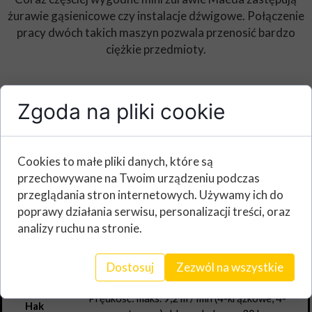
żurawie gąsienicowe czy instalacje dźwigowe. Połączenie
pracy dwóch takich maszyn pozwala przenosić bardzo
ciężkie przedmioty.
Zgoda na pliki cookie
Cookies to małe pliki danych, które są
przechowywane na Twoim urządzeniu podczas
Udźwig
maks. 2,82 t x 1,4 m
przeglądania stron internetowych. Używamy ich do
Promień
poprawy działania serwisu, personalizacji treści, oraz
maks. 8,205 m x 150 kg
roboczy
analizy ruchu na stronie.
Wysokość
maks. 8,7 m x 550 kg
podnoszenia
Dostosuj
Zezwól na wszystkie
Wymiary
maks. 2750 x 750 x 1470 mm
Masa
MC 285 CRME: 2120 kg
Prędkość: maks. 9,2 m / min (4-krążkowe, 4-
Hak