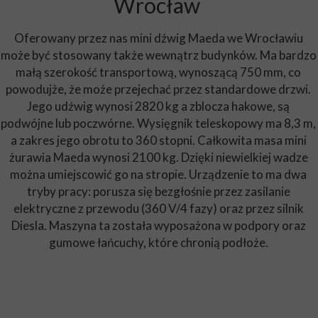
Wrocław
Oferowany przez nas mini dźwig Maeda we Wrocławiu
może być stosowany także wewnątrz budynków. Ma bardzo
małą szerokość transportową, wynoszącą 750 mm, co
powodujże, że może przejechać przez standardowe drzwi.
Jego udźwig wynosi 2820 kg a zblocza hakowe, są
podwójne lub poczwórne. Wysięgnik teleskopowy ma 8,3 m,
a zakres jego obrotu to 360 stopni. Całkowita masa mini
żurawia Maeda wynosi 2100 kg. Dzięki niewielkiej wadze
można umiejscowić go na stropie. Urządzenie to ma dwa
tryby pracy: porusza się bezgłośnie przez zasilanie
elektryczne z przewodu (360 V/4 fazy) oraz przez silnik
Diesla. Maszyna ta została wyposażona w podpory oraz
gumowe łańcuchy, które chronią podłoże.